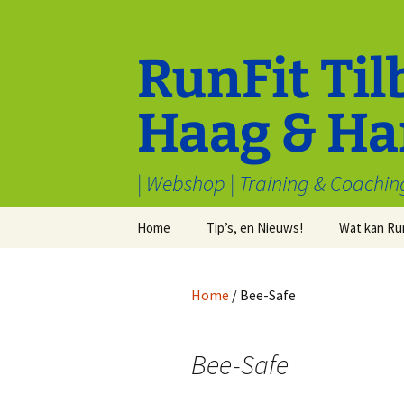
Ga
naar
de
RunFit Til
inhoud
Haag & Ha
| Webshop | Training & Coachin
Home
Tip’s, en Nieuws!
Wat kan Ru
Cookiebeleid (EU)
Tips van Toppers
Sport en M
welbevind
Home
/ Bee-Safe
Voorwaarden & condities
Electronica
Inschrijven
Algemeen
Stryd
Bee-Safe
Recensies
Waarom hardlopen?
Kleding
Redenen om v
hardlopen te h
Samenwerk