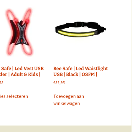
RunX Tilburg
it Tilburg
RunFit Tilbur
Maud van Dongen –
Beter in Bewegen
 Tilburg
Wielrennen
Promove Rugzorg
Mijn account
De Gangmakerij
SMC Sport Medisch
Centrum
 Safe | Led Vest USB
Bee Safe | Led Waistlight
der | Adult & Kids |
USB | Black | OSFM |
95
€
39,95
Dit
ies selecteren
Toevoegen aan
product
winkelwagen
heeft
meerdere
variaties.
Deze