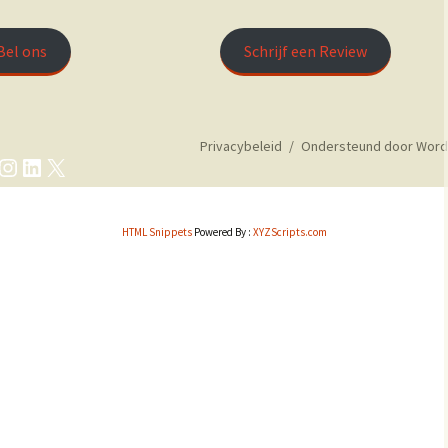
optie
kan
Bel ons
Schrijf een Review
gekozen
worden
op
de
Privacybeleid
Ondersteund door Word
productpagina
cebook
Instagram
LinkedIn
X
HTML Snippets
Powered By :
XYZScripts.com