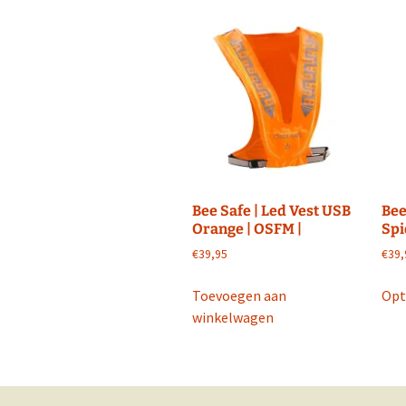
variaties.
Facebook Run F
Deze
optie
Twitter Run Fit
kan
gekozen
worden
op
de
productpagina
Bee Safe | Led Vest USB
Bee
Orange | OSFM |
Spi
€
39,95
€
39,
Toevoegen aan
Opt
winkelwagen