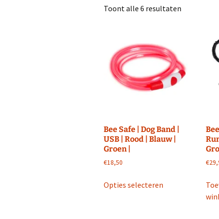
Toont alle 6 resultaten
Interviews
Training
Wie is Marc 
Blessures
Gezondheid en
Gezondheid
Weg of Cross
Kleding
Wedstrijden
Training
Afvallen
Voeding
Sportdrank
Bee Safe | Dog Band |
Bee
USB | Rood | Blauw |
Run
Social Media
Instagram Run F
Groen |
Gro
€
18,50
€
29,
LinkedIN Run Fi
Dit
Opties selecteren
Toe
product
YouTube Run Fi
win
heeft
meerdere
Periscope Run F