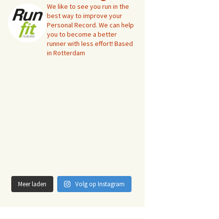
We like to see you run in the
best way to improve your
Personal Record. We can help
you to become a better
runner with less effort! Based
in Rotterdam
Meer laden
Volg op Instagram