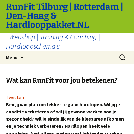
Ga
RunFit Tilburg | Rotterdam |
naar
Den-Haag &
de
Hardlooppakket.NL
inhoud
| Webshop | Training & Coaching |
Hardloopschema’s |
Zoeken
Menu
naar:
Wat kan RunFit voor jou betekenen?
Tweeten
Ben jij van plan om lekker te gaan hardlopen. Wil jij je
conditie verbeteren of wil jij gewoon werken aan je
gezondheid? Wil je eindelijk van de blessures afkomen
en je techniek verbeteren? Hardlopen heeft vele
voordelen. Niet alleen je eten gaat lekkerder smaken