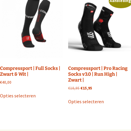
Aanbieding
Compressport | Full Socks |
Compressport | Pro Racing
Zwart & Wit |
Socks v3.0 | Run High |
Zwart |
€
40,00
Oorspronkelijke
Huidige
€
18,95
€
15,95
Dit
prijs
prijs
Opties selecteren
Dit
product
was:
is:
Opties selecteren
product
heeft
€18,95.
€15,95.
heeft
meerdere
meerdere
variaties.
variaties.
Deze