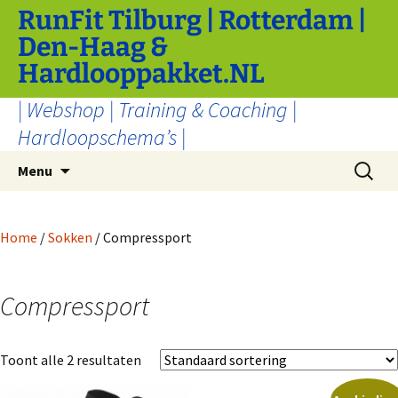
Ga
RunFit Tilburg | Rotterdam |
naar
Den-Haag &
de
Hardlooppakket.NL
inhoud
| Webshop | Training & Coaching |
Hardloopschema’s |
Zoeken
Menu
naar:
Home
/
Sokken
/ Compressport
Compressport
Toont alle 2 resultaten