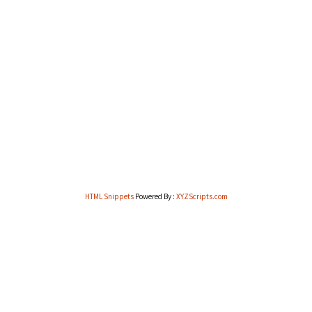
Facebook
Instagram
LinkedIn
X
HTML Snippets
Powered By :
XYZScripts.com