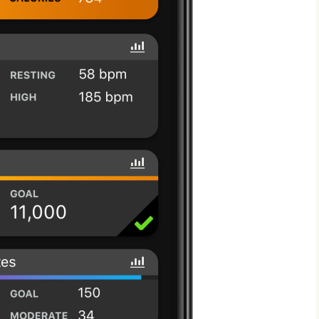
RunX Tilburg
it Tilburg
RunFit Tilbur
Maud van Dongen –
Beter in Bewegen
 Tilburg
Wielrennen
Promove Rugzorg
Mijn account
De Gangmakerij
SMC Sport Medisch
Centrum