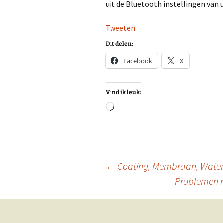
uit de Bluetooth instellingen van 
Tweeten
Dit delen:
Facebook
X
Vind ik leuk:
Aan
het
laden...
Berichtnavigatie
←
Coating, Membraan, Waterd
Problemen m