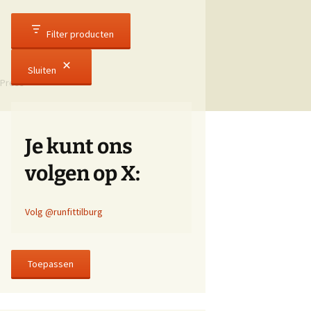
Filter producten
Sluiten
Press
Je kunt ons
volgen op X:
Volg @runfittilburg
Toepassen