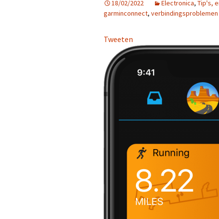
18/02/2022
Electronica
,
Tip's, 
garminconnect
,
verbindingsproblemen
Interviews
Training
Wie is Marc 
Blessures
Tweeten
Gezondheid en
Gezondheid
Weg of Cross
Kleding
Wedstrijden
Training
Afvallen
Voeding
Sportdrank
Social Media
Instagram Run F
LinkedIN Run Fi
YouTube Run Fi
Periscope Run F