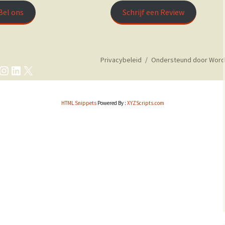
Bel ons
Schrijf een Review
Privacybeleid
Ondersteund door Word
cebook
Instagram
LinkedIn
X
HTML Snippets
Powered By :
XYZScripts.com