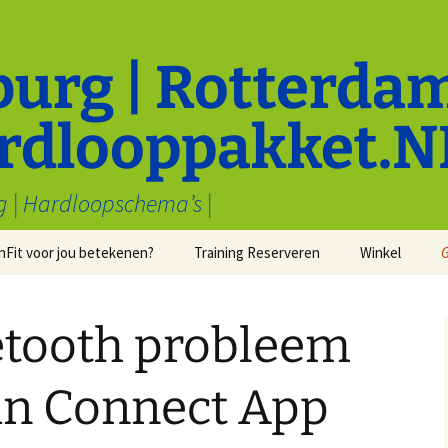
burg | Rotterdam
rdlooppakket.N
g | Hardloopschema’s |
nFit voor jou betekenen?
Training Reserveren
Winkel
entaal
Cadeaubonne
E
en
Cadeaukaarte
etooth probleem
Kleding
(
G
n Connect App
Recenties
Horloges
an
ouden:
ing
Vrienden van RunFit
Health & Beautylab
Human Nova
Personal Trainer D
Verzorging Hu
b