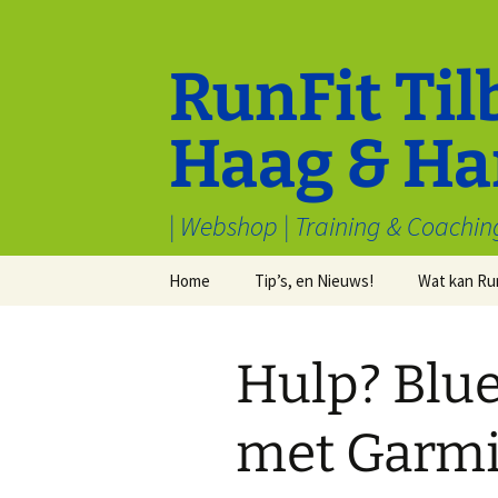
Ga
naar
de
RunFit Til
inhoud
Haag & Ha
| Webshop | Training & Coachin
Home
Tip’s, en Nieuws!
Wat kan Ru
Cookiebeleid (EU)
Tips van Toppers
Sport en M
welbevind
Hulp? Blu
Voorwaarden & condities
Electronica
Inschrijven
Algemeen
Stryd
met Garmi
Recensies
Waarom hardlopen?
Kleding
Redenen om v
hardlopen te h
Samenwerk