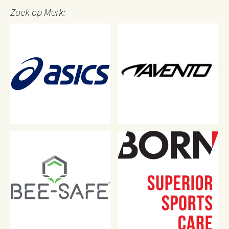
de
productpagin
Zoek op Merk:
productpagina