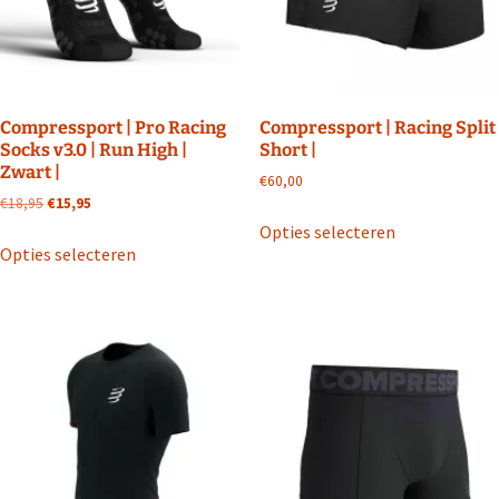
worden
worden
op
op
de
de
productpagina
productpagin
Compressport | Pro Racing
Compressport | Racing Split
Socks v3.0 | Run High |
Short |
Zwart |
€
60,00
Oorspronkelijke
Huidige
€
18,95
€
15,95
Dit
prijs
prijs
Opties selecteren
Dit
product
was:
is:
Opties selecteren
product
heeft
€18,95.
€15,95.
heeft
meerdere
meerdere
variaties.
variaties.
Deze
Deze
optie
optie
kan
kan
gekozen
gekozen
worden
worden
op