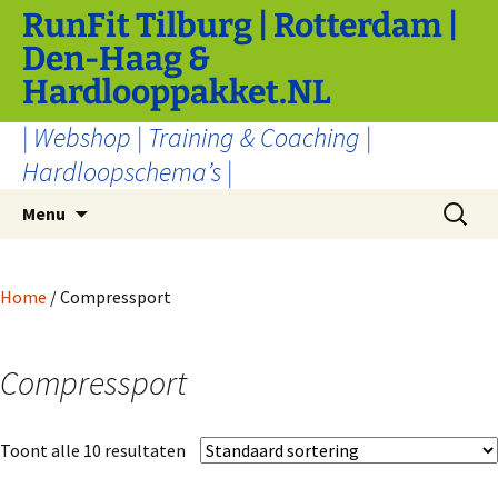
Ga
RunFit Tilburg | Rotterdam |
naar
Den-Haag &
de
Hardlooppakket.NL
inhoud
| Webshop | Training & Coaching |
Hardloopschema’s |
Zoeken
Menu
naar:
Home
/ Compressport
Compressport
Toont alle 10 resultaten