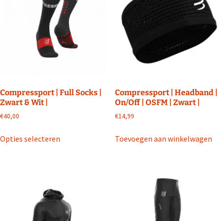
optie
optie
kan
kan
gekozen
gekozen
worden
worden
op
op
de
de
productpagina
productpagin
Compressport | Full Socks |
Compressport | Headband |
Zwart & Wit |
On/Off | OSFM | Zwart |
€
40,00
€
14,99
Dit
Opties selecteren
Toevoegen aan winkelwagen
product
heeft
meerdere
variaties.
Deze
optie
kan