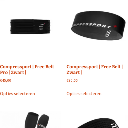
Compressport | Free Belt
Compressport | Free Belt |
Pro | Zwart |
Zwart |
€
45,00
€
30,00
Dit
Dit
Opties selecteren
Opties selecteren
product
product
heeft
heeft
meerdere
meerdere
variaties.
variaties.
Deze
Deze