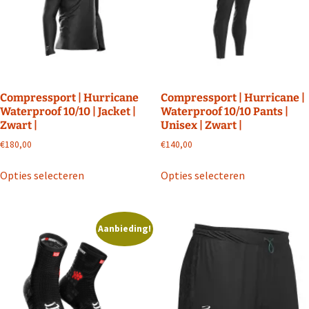
gekozen
worden
op
de
productpagina
Compressport | Hurricane
Compressport | Hurricane |
Waterproof 10/10 | Jacket |
Waterproof 10/10 Pants |
Zwart |
Unisex | Zwart |
€
180,00
€
140,00
Dit
Dit
Opties selecteren
Opties selecteren
product
product
heeft
heeft
meerdere
meerdere
Aanbieding!
variaties.
variaties.
Deze
Deze
optie
optie
kan
kan
gekozen
gekozen