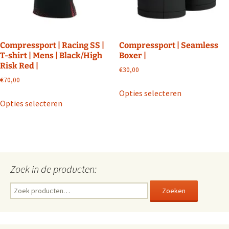
op
de
de
productpagin
productpagina
Compressport | Racing SS |
Compressport | Seamless
T-shirt | Mens | Black/High
Boxer |
Risk Red |
€
30,00
€
70,00
Dit
Opties selecteren
Dit
product
Opties selecteren
product
heeft
heeft
meerdere
meerdere
variaties.
variaties.
Deze
Deze
optie
Zoek in de producten:
optie
kan
kan
gekozen
Zoeken
Zoeken
gekozen
worden
naar:
worden
op
op
de