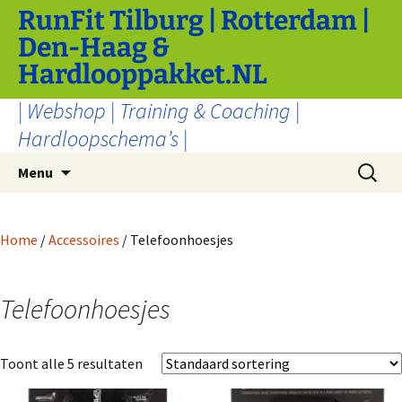
Ga
RunFit Tilburg | Rotterdam |
naar
Den-Haag &
de
Hardlooppakket.NL
inhoud
| Webshop | Training & Coaching |
Hardloopschema’s |
Zoeken
Menu
naar:
Home
/
Accessoires
/ Telefoonhoesjes
Telefoonhoesjes
Toont alle 5 resultaten