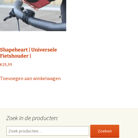
kan
gekozen
gekozen
worden
worden
op
op
de
de
productpagina
productpagin
Shapeheart | Universele
Fietshouder |
€
29,99
Toevoegen aan winkelwagen
Zoek in de producten:
Zoeken
Zoeken
naar: