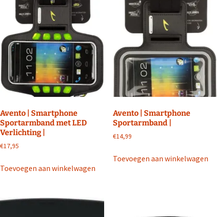
Avento | Smartphone
Avento | Smartphone
Sportarmband met LED
Sportarmband |
Verlichting |
€
14,99
€
17,95
Toevoegen aan winkelwagen
Toevoegen aan winkelwagen