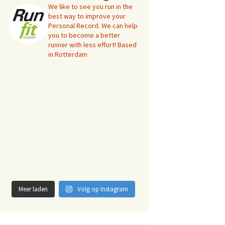
We like to see you run in the
best way to improve your
Personal Record. We can help
you to become a better
runner with less effort! Based
in Rotterdam
Meer laden
Volg op Instagram