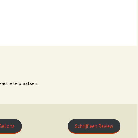
RunX Tilburg
it Tilburg
RunFit Tilburg
Maud van Dongen –
Beter in Bewegen
 Tilburg
Wielrennen
Promove Rugzorg
Mijn account
De Gangmakerij
SMC Sport Medisch
Centrum
actie te plaatsen.
Bel ons
Schrijf een Review