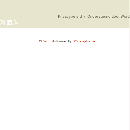
Privacybeleid
Ondersteund door Word
cebook
Instagram
LinkedIn
X
HTML Snippets
Powered By :
XYZScripts.com