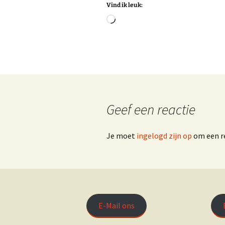
Vind ik leuk:
Facebook Run F
Aan
het
Twitter Run Fit
laden...
Geef een reactie
Je moet
ingelogd zijn op
om een re
E-Mail ons