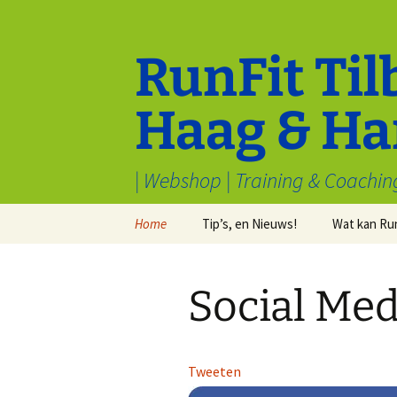
Ga
naar
de
RunFit Til
inhoud
Haag & Ha
| Webshop | Training & Coachin
Home
Tip’s, en Nieuws!
Wat kan Ru
Cookiebeleid (EU)
Tips van Toppers
Sport en M
welbevinde
Social Med
Voorwaarden & condities
Electronica
Inschrijven
Algemeen
Stryd
Recensies
Tweeten
Waarom hardlopen?
Kleding
Redenen om v
hardlopen te h
Samenwerk