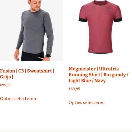
Megmeister | Ultrafris
Fusion | C3 | Sweatshirt |
Running Shirt | Burgundy /
Grijs |
Light Blue / Navy
€
95,00
€
69,95
Dit
Dit
Opties selecteren
product
Opties selecteren
product
heeft
heeft
meerdere
meerdere
variaties.
variaties.
Deze