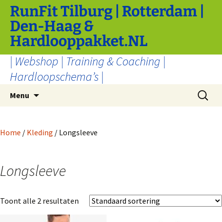
Ga
RunFit Tilburg | Rotterdam |
naar
Den-Haag &
de
Hardlooppakket.NL
inhoud
| Webshop | Training & Coaching |
Hardloopschema’s |
Zoeken
Menu
naar:
Home
/
Kleding
/ Longsleeve
Longsleeve
Toont alle 2 resultaten