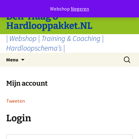
Ga
RunFit Tilburg | Rotterdam |
Webshop
Negeren
naar
Den-Haag &
de
Hardlooppakket.NL
inhoud
| Webshop | Training & Coaching |
Hardloopschema’s |
Zoeken
Menu
naar:
Mijn account
Tweeten
Login