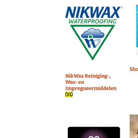
Interviews
Training
Wie is Marc 
Blessures
Gezondheid en
Gezondheid
Weg of Cross
Kleding
Wedstrijden
Training
Sho
Afvallen
NikWax Reiniging-,
Voeding
Sportdrank
Was- en
Impregneermiddelen
Social Media
Instagram Run F
(11)
LinkedIN Run Fi
YouTube Run Fi
Periscope Run F