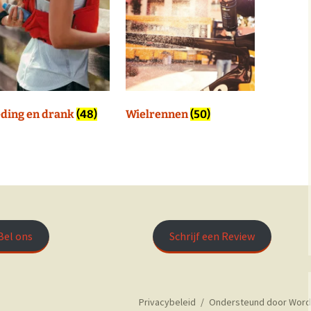
ding en drank
(48)
Wielrennen
(50)
Bel ons
Schrijf een Review
Privacybeleid
Ondersteund door Word