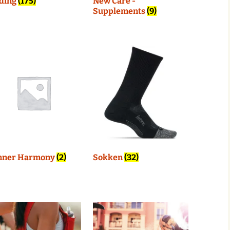
ding
(175)
New Care -
Supplements
(9)
nner Harmony
(2)
Sokken
(32)