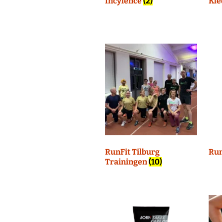
Incylence
(2)
Kle
RunFit Tilburg
Ru
Trainingen
(10)