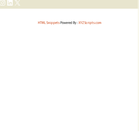
cebook
Instagram
LinkedIn
X
HTML Snippets
Powered By :
XYZScripts.com