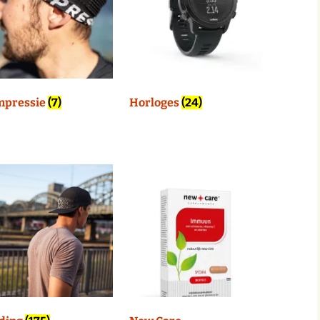
RunX Tilburg
it Tilburg
RunFit Tilbur
Maud van Dongen –
Beter in Bewegen
 Tilburg
Wielrennen
Promove Rugzorg
Mijn account
mpressie
(7)
Horloges
(24)
De Gangmakerij
SMC Sport Medisch
Centrum