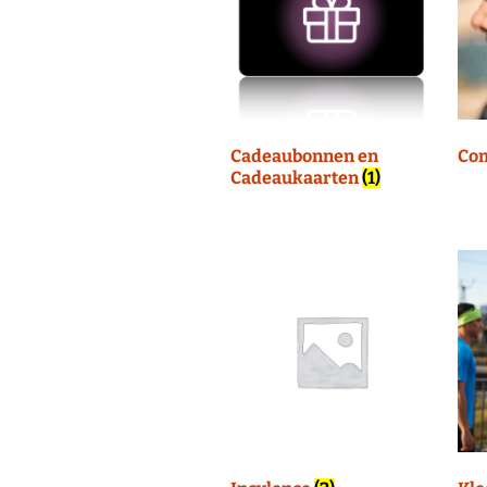
Facebook Run F
Twitter Run Fit
Cadeaubonnen en
Co
Cadeaukaarten
(1)