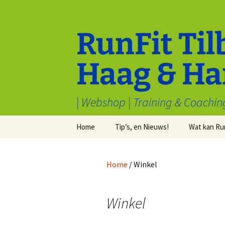
Ga
naar
de
RunFit Til
inhoud
Haag & Ha
| Webshop | Training & Coachin
Home
Tip’s, en Nieuws!
Wat kan Ru
Cookiebeleid (EU)
Tips van Toppers
Sport en M
welbevind
Home
/ Winkel
Voorwaarden & condities
Electronica
Inschrijven
Algemeen
Stryd
Winkel
Recensies
Waarom hardlopen?
Kleding
Redenen om v
hardlopen te h
Samenwerk