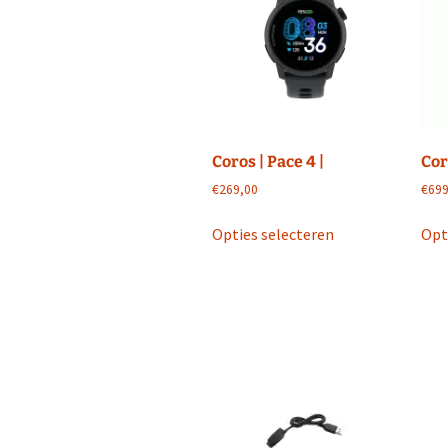
Coros | Pace 4 |
Coro
€
269,00
€
699
Dit
Opties selecteren
Opt
product
heeft
meerdere
variaties.
Deze
optie
kan
gekozen
worden