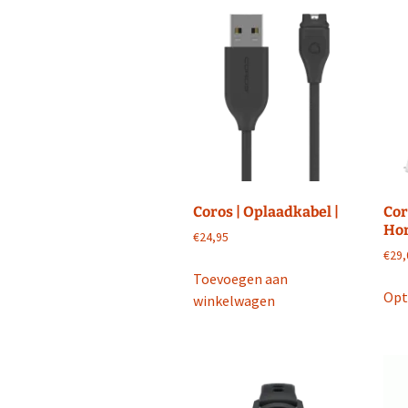
optie
Facebook Run F
kan
gekozen
Twitter Run Fit
worden
op
de
productpagina
Coros | Oplaadkabel |
Cor
Hor
€
24,95
€
29,
Toevoegen aan
Opt
winkelwagen