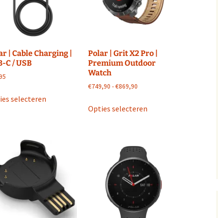
op
de
productpagina
ar | Cable Charging |
Polar | Grit X2 Pro |
-C / USB
Premium Outdoor
Watch
95
Prijsklasse:
€
749,90
-
€
869,90
Dit
€749,90
ies selecteren
Dit
product
tot
Opties selecteren
product
heeft
€869,90
heeft
meerdere
meerdere
variaties.
variaties.
Deze
Deze
optie
optie
kan
kan
gekozen
gekozen
worden
worden
op
op