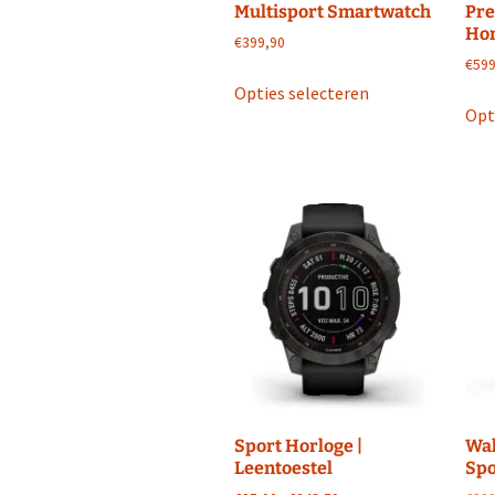
Multisport Smartwatch
Pre
Hor
€
399,90
€
599
Dit
Opties selecteren
product
Opt
heeft
meerdere
variaties.
Deze
optie
kan
gekozen
worden
op
de
productpagina
Sport Horloge |
Wah
Leentoestel
Spo