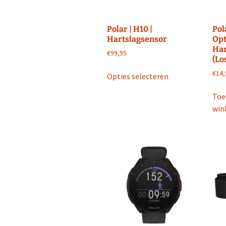
Polar | H10 |
Pol
Hartslagsensor
Opt
Har
€
99,95
(Lo
Dit
€
14,
Opties selecteren
product
heeft
Toe
meerdere
win
variaties.
Deze
optie
kan
gekozen
worden
op
de
productpagina