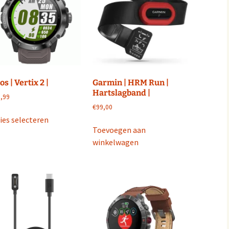
optie
kan
kan
gekozen
gekozen
worden
worden
op
op
de
de
productpagina
productpagina
s | Vertix 2 |
Garmin | HRM Run |
Hartslagband |
,99
€
99,00
Dit
ies selecteren
product
Toevoegen aan
heeft
winkelwagen
meerdere
variaties.
Deze
optie
kan
gekozen
worden