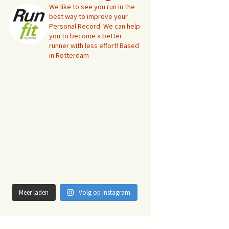
We like to see you run in the
best way to improve your
Personal Record. We can help
you to become a better
runner with less effort! Based
in Rotterdam
Meer laden
Volg op Instagram