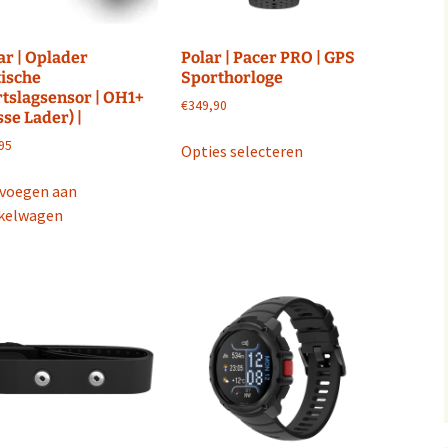
de
de
productpagina
productpagina
ar | Oplader
Polar | Pacer PRO | GPS
ische
Sporthorloge
tslagsensor | OH1+
€
349,90
sse Lader) |
Dit
95
Opties selecteren
product
heeft
voegen aan
meerdere
kelwagen
variaties.
Deze
optie
kan
gekozen
worden
op
de
productpagina