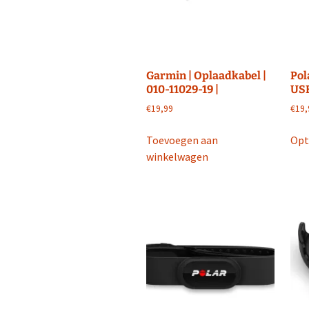
op
de
productpagina
Garmin | Oplaadkabel |
Pol
010-11029-19 |
USB
€
19,99
€
19,
Toevoegen aan
Opt
winkelwagen