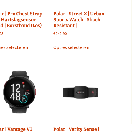
ar | Pro Chest Strap |
Polar | Street X | Urban
 Hartslagsensor
Sports Watch | Shock
d | Borstband (Los)
Resistant |
95
€
249,90
Dit
Dit
ies selecteren
Opties selecteren
product
product
heeft
heeft
meerdere
meerdere
variaties.
variaties.
Deze
Deze
optie
optie
kan
kan
gekozen
gekozen
worden
worden
op
op
de
de
productpagina
productpagina
ar | Vantage V3 |
Polar | Verity Sense |