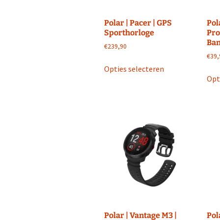
Polar | Pacer | GPS
Pol
Sporthorloge
Pro
Ban
€
239,90
€
39,
Dit
Opties selecteren
product
Opt
heeft
meerdere
variaties.
Deze
optie
kan
gekozen
worden
op
de
productpagina
Polar | Vantage M3 |
Pol