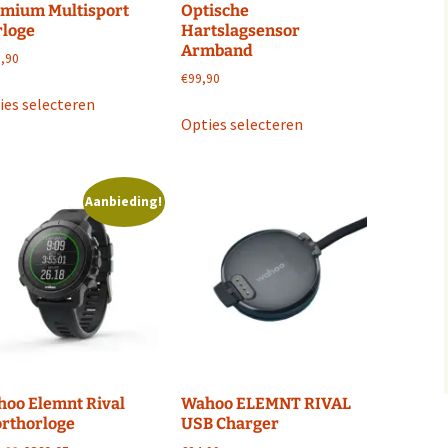
mium Multisport
Optische
loge
Hartslagsensor
Armband
,90
€
99,90
Dit
ies selecteren
Dit
product
Opties selecteren
product
heeft
heeft
meerdere
meerdere
variaties.
Aanbieding!
variaties.
Deze
Deze
optie
optie
kan
kan
gekozen
gekozen
worden
worden
op
op
de
de
productpagina
productpagina
oo Elemnt Rival
Wahoo ELEMNT RIVAL
rthorloge
USB Charger