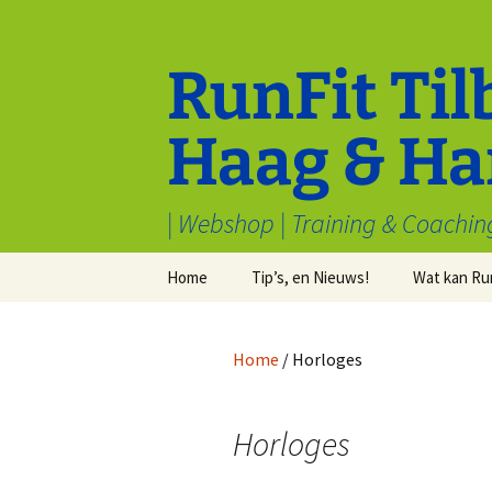
Ga
naar
de
RunFit Til
inhoud
Haag & Ha
| Webshop | Training & Coachin
Home
Tip’s, en Nieuws!
Wat kan Ru
Cookiebeleid (EU)
Tips van Toppers
Sport en M
welbevind
Home
/ Horloges
Voorwaarden & condities
Electronica
Inschrijven
Algemeen
Stryd
Horloges
Recensies
Waarom hardlopen?
Kleding
Redenen om v
hardlopen te h
Samenwerk