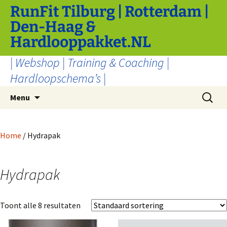
Ga
RunFit Tilburg | Rotterdam |
naar
Den-Haag &
de
Hardlooppakket.NL
inhoud
| Webshop | Training & Coaching |
Hardloopschema’s |
Zoeken
Menu
naar:
Home
/ Hydrapak
Hydrapak
Toont alle 8 resultaten