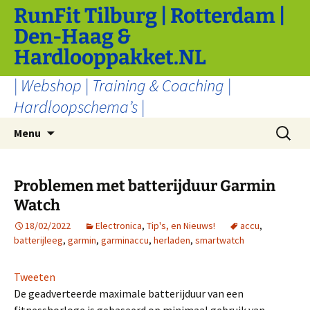
Ga
RunFit Tilburg | Rotterdam |
naar
Den-Haag &
de
Hardlooppakket.NL
inhoud
| Webshop | Training & Coaching |
Hardloopschema’s |
Zoeken
Menu
naar:
Problemen met batterijduur Garmin
Watch
18/02/2022
Electronica
,
Tip's, en Nieuws!
accu
,
batterijleeg
,
garmin
,
garminaccu
,
herladen
,
smartwatch
Tweeten
De geadverteerde maximale batterijduur van een