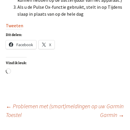
kunnen hebben op de batterijduur van het apparaat.)
Als u de Pulse Ox-functie gebruikt, stelt in op Tijdens
slaap in plaats van op de hele dag
Tweeten
Dit delen:
Facebook
X
Vind ik leuk:
Aan
het
laden...
Berichtnavigatie
←
Problemen met (smart)meldingen op uw Garmin
Toestel
Garmin
→