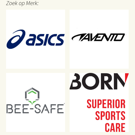
Zoek op Merk:
productpagina