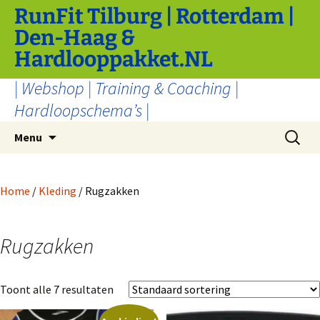
Ga
RunFit Tilburg | Rotterdam |
naar
Den-Haag &
de
Hardlooppakket.NL
inhoud
| Webshop | Training & Coaching |
Hardloopschema’s |
Zoeken
Menu
naar:
Home
/
Kleding
/ Rugzakken
Rugzakken
Toont alle 7 resultaten