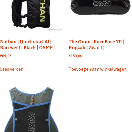
gekozen
worden
op
de
productpagina
Nathan | Quickstart 4l |
The Omm | RaceBase 70 |
Racevest | Black | OSMF |
Rugzak | Zwart |
€
69,95
€
150,00
Lees verder
Toevoegen aan winkelwagen