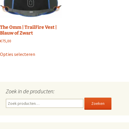
The Omm | TrailFire Vest |
Blauw of Zwart
€
75,00
Dit
Opties selecteren
product
heeft
meerdere
variaties.
Deze
Zoek in de producten:
optie
kan
Zoeken
Zoeken
gekozen
naar:
worden
op
de