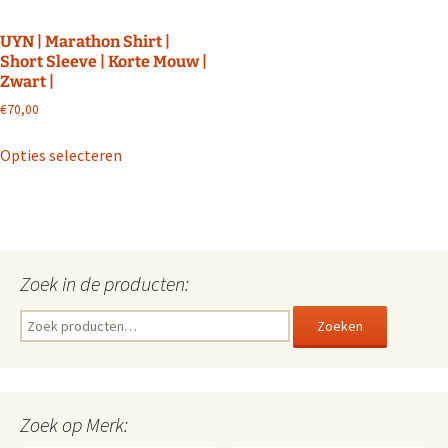
productpagina
productpagin
UYN | Marathon Shirt |
Short Sleeve | Korte Mouw |
Zwart |
€
70,00
Dit
Opties selecteren
product
heeft
meerdere
variaties.
Deze
Zoek in de producten:
optie
kan
Zoeken
Zoeken
gekozen
naar:
worden
op
de
Zoek op Merk:
productpagina