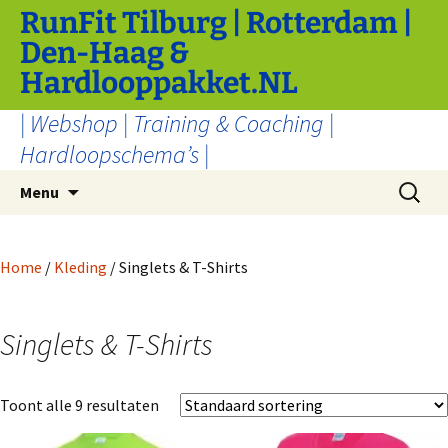
Ga
RunFit Tilburg | Rotterdam |
naar
Den-Haag &
de
Hardlooppakket.NL
inhoud
| Webshop | Training & Coaching |
Hardloopschema’s |
Zoeken
Menu
naar:
Home
/
Kleding
/ Singlets & T-Shirts
Singlets & T-Shirts
Toont alle 9 resultaten