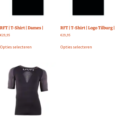
op
de
productpagin
RFT | T-Shirt | Dames |
RFT | T-Shirt | Logo Tilburg |
€
29,95
€
29,95
Dit
Dit
Opties selecteren
Opties selecteren
product
product
heeft
heeft
meerdere
meerdere
variaties.
variaties.
Deze
Deze
optie
optie
kan
kan
gekozen
gekozen
worden
worden
op
op
de
de