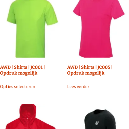
AWD | Shirts | JC001 |
AWD | Shirts | JC005 |
Opdruk mogelijk
Opdruk mogelijk
Dit
Opties selecteren
Lees verder
product
heeft
meerdere
variaties.
Deze
optie