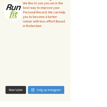
We like to see you run in the
best way to improve your
Personal Record. We can help
you to become a better
runner with less effort! Based
in Rotterdam
Meer laden
Volg op Instagram