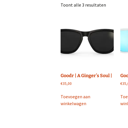
Toont alle 3 resultaten
Interviews
Training
Wie is Marc 
Blessures
Gezondheid en
Gezondheid
Weg of Cross
Kleding
Wedstrijden
Training
Afvallen
Voeding
Sportdrank
Goodr | A Ginger’s Soul |
Goo
€
35,00
€
35,
Social Media
Instagram Run F
Toevoegen aan
Toe
LinkedIN Run Fi
winkelwagen
win
YouTube Run Fi
Periscope Run F