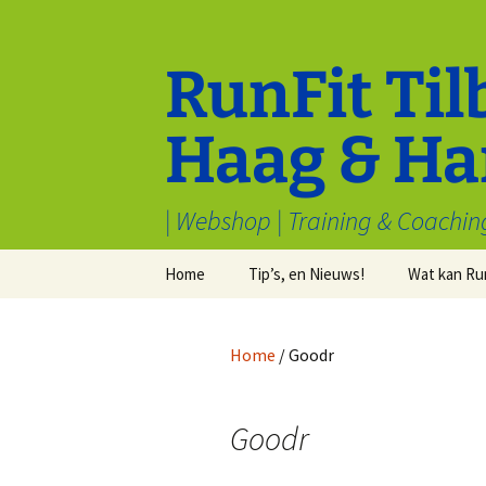
Ga
naar
de
RunFit Til
inhoud
Haag & Ha
| Webshop | Training & Coachin
Home
Tip’s, en Nieuws!
Wat kan Ru
Cookiebeleid (EU)
Tips van Toppers
Sport en M
welbevind
Home
/ Goodr
Voorwaarden & condities
Electronica
Inschrijven
Algemeen
Stryd
Goodr
Recensies
Waarom hardlopen?
Kleding
Redenen om v
hardlopen te h
Samenwerk