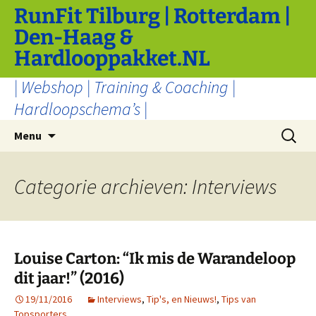
Ga
RunFit Tilburg | Rotterdam |
naar
Den-Haag &
de
Hardlooppakket.NL
inhoud
| Webshop | Training & Coaching |
Hardloopschema’s |
Zoeken
Menu
naar:
Categorie archieven: Interviews
Louise Carton: “Ik mis de Warandeloop
dit jaar!” (2016)
19/11/2016
Interviews
,
Tip's, en Nieuws!
,
Tips van
Topsporters