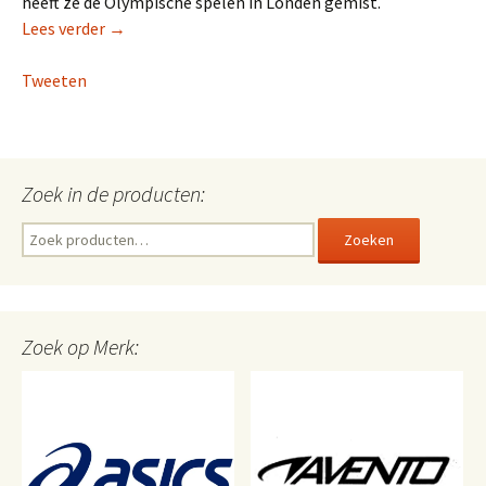
heeft ze de Olympische spelen in Londen gemist.
Boonstra: “Ook ik sport voor mijn plezier!”
Lees verder
→
Tweeten
Zoek in de producten:
Zoeken
Zoeken
naar:
Zoek op Merk: