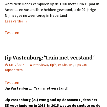
werd Nederlands kampioen op de 1500 meter. Na 10 jaar in
Amerika en Australië te hebben gewoond, is de 29-jarige
Nijmeegse nu weer terug in Nederland.
Susan Kuijken (even) terug in Nederland
Lees verder
→
Tweeten
Jip Vastenburg: ‘Train met verstand.’
13/12/2015
Interviews
,
Tip's, en Nieuws!
,
Tips van
Topsporters
Tweeten
Jip Vastenburg: ‘Train met verstand.’
Jip Vastenburg (21) won goud op de 5000m tijdens het
EK voor junioren in 2013. In 2015 was ze de snelste op de