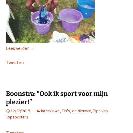
Abdi Nageeye via Tilburg en Amsterdam naar Rio!
Lees verder
→
Tweeten
Boonstra: “Ook ik sport voor mijn
plezier!”
12/09/2015
Interviews
,
Tip's, en Nieuws!
,
Tips van
Topsporters
Tweeten