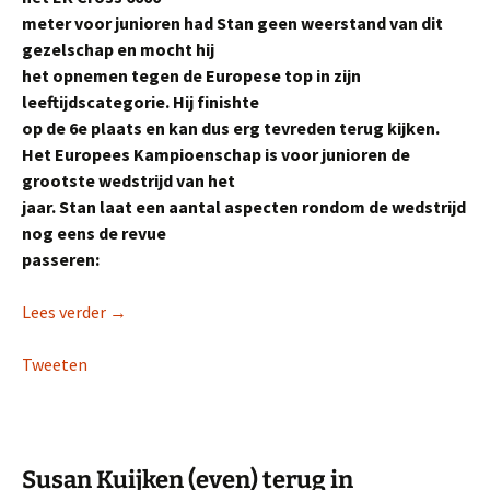
meter voor junioren had Stan geen weerstand van dit
gezelschap en mocht hij
het opnemen tegen de Europese top in zijn
leeftijdscategorie. Hij finishte
op de 6e plaats en kan dus erg tevreden terug kijken.
Het Europees Kampioenschap is voor junioren de
grootste wedstrijd van het
jaar. Stan laat een aantal aspecten rondom de wedstrijd
nog eens de revue
passeren:
Stan Niesten: ‘Ik geloof heilig in de uren voor midd
Lees verder
→
Tweeten
Susan Kuijken (even) terug in