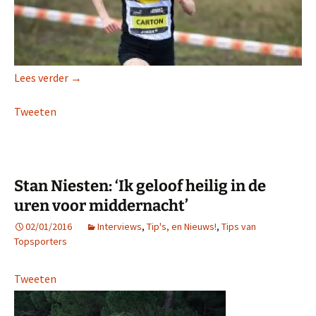
Louise Carton: “Ik mis de Warandeloop dit jaar!” (2
Lees verder
→
Tweeten
Stan Niesten: ‘Ik geloof heilig in de
uren voor middernacht’
02/01/2016
Interviews
,
Tip's, en Nieuws!
,
Tips van
Topsporters
Tweeten