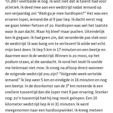
‘In 2007 voetbalde ik nog. Ik wist niet dat ik talent had voor
atletiek. Ik deed mee aan een wedstrijd nadat iemand op
een verjaardag zei: “Abdi ga je mee hardlopen?” Het was een
ervaren loper, iemand die al 9 jaar liep. Ik dacht eerst nog
we gaan lekker fietsen of zo. Hardlopen was wel het laatste
waar ik aan dacht. Maar hij bleef maar pushen. Uiteindelijk
ben ik gegaan. Ik had geen zin, dat veranderde pas vlak voor
de wedstrijd. Ik was bang om te verliezen! Ik wilde wel echt
mijn best doen. Ik liep 5 km in 17 minuten en een beetje en
daarmee won ik de wedstrijd. Winnen is zo mooi, op het
podium staan, al die aandacht. Ik vond het leuk! Ik voelde
me helemaal niet moe. Ik vroeg na afloop direct wanneer
de volgende wedstrijd zou zijn? “Volgende week vertelde
iemand.” Ik liep weer 5 km en eindigde in 16 minuten en nog
e
een beetje. In de doorkomst van de 3
km noteerde ik een
snellere tussentijd dan die loper met 9 jaar ervaring. Sterker
nog: zo’n tussentijd had hij nog nooit gelopen. Een 10
kilometer wedstrijd liep ik in 31 minuten. Ik werd
meegenomen naar een hardloopwinkel. Ik kreeg meteen