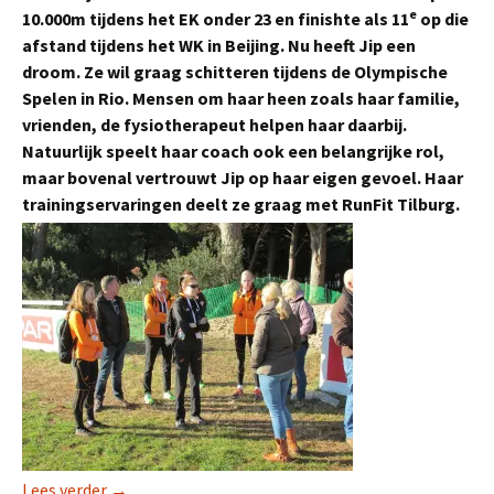
e
10.000m tijdens het EK onder 23 en finishte als 11
op die
afstand tijdens het WK in Beijing. Nu heeft Jip een
droom. Ze wil graag schitteren tijdens de Olympische
Spelen in Rio. Mensen om haar heen zoals haar familie,
vrienden, de fysiotherapeut helpen haar daarbij.
Natuurlijk speelt haar coach ook een belangrijke rol,
maar bovenal vertrouwt Jip op haar eigen gevoel. Haar
trainingservaringen deelt ze graag met RunFit Tilburg.
Jip Vastenburg: ‘Train met verstand.’
Lees verder
→