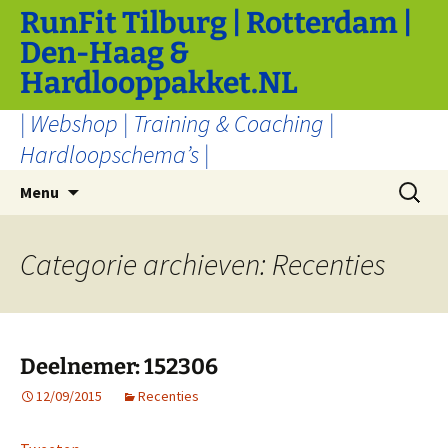
Ga
RunFit Tilburg | Rotterdam |
naar
Den-Haag &
de
Hardlooppakket.NL
inhoud
| Webshop | Training & Coaching |
Hardloopschema’s |
Zoeken
Menu
naar:
Categorie archieven: Recenties
Deelnemer: 152306
12/09/2015
Recenties