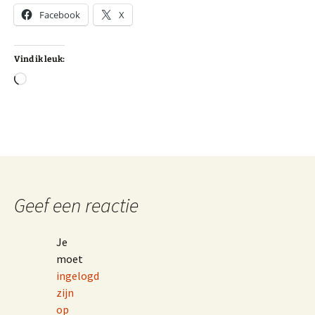
Facebook
X
Vind ik leuk:
Aan
het
laden...
Geef een reactie
Je
moet
ingelogd
zijn
op