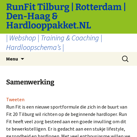
Ga
RunFit Tilburg | Rotterdam |
naar
Den-Haag &
de
Hardlooppakket.NL
inhoud
| Webshop | Training & Coaching |
Hardloopschema’s |
Zoeken
Menu
naar:
Samenwerking
Tweeten
Run Fit is een nieuwe sportformule die zich in de buurt van
Fit 20 Tilburg wil richten op de beginnende hardloper. Run
Fit heeft veel zorg besteed aan een goede invulling om dit
te bewerkstelligen. Er is gedacht aan een stukje lifestyle,
gezondheid en hardlopen. Met veel enthousiasme willen we