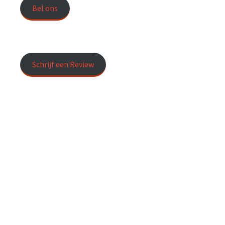
Bel ons
Schrijf een Review
Facebook
Instagram
LinkedIn
X