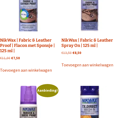
NikWax | Fabric & Leather
NikWax | Fabric & Leather
Proof | Flacon met Sponsje |
Spray On | 125 ml |
125 ml |
Oorspronkelijke
Huidige
€
13,50
€
8,50
Oorspronkelijke
Huidige
prijs
prijs
€
11,00
€
7,50
prijs
prijs
was:
is:
Toevoegen aan winkelwagen
was:
is:
€13,50.
€8,50.
Toevoegen aan winkelwagen
€11,00.
€7,50.
Aanbieding!