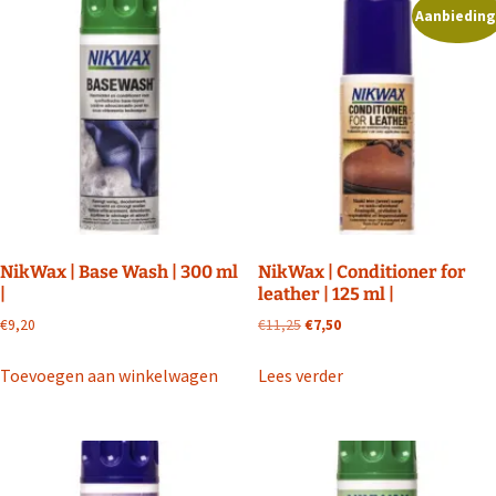
Aanbieding
NikWax | Base Wash | 300 ml
NikWax | Conditioner for
|
leather | 125 ml |
Oorspronkelijke
Huidige
€
9,20
€
11,25
€
7,50
prijs
prijs
was:
is:
Toevoegen aan winkelwagen
Lees verder
€11,25.
€7,50.