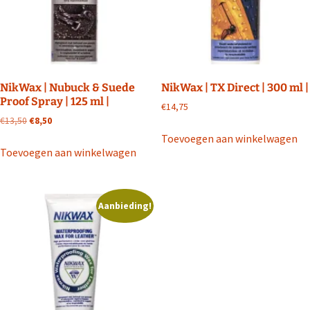
NikWax | Nubuck & Suede
NikWax | TX Direct | 300 ml |
Proof Spray | 125 ml |
€
14,75
Oorspronkelijke
Huidige
€
13,50
€
8,50
prijs
prijs
Toevoegen aan winkelwagen
was:
is:
Toevoegen aan winkelwagen
€13,50.
€8,50.
Aanbieding!