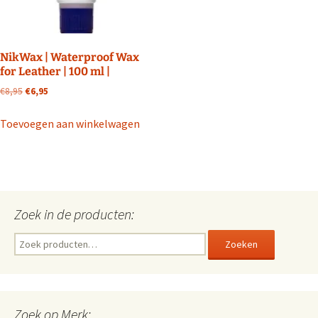
NikWax | Waterproof Wax
for Leather | 100 ml |
Oorspronkelijke
Huidige
€
8,95
€
6,95
prijs
prijs
was:
is:
Toevoegen aan winkelwagen
€8,95.
€6,95.
Zoek in de producten:
Zoeken
Zoeken
naar:
Zoek op Merk: