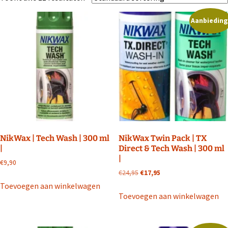
Aanbieding
NikWax | Tech Wash | 300 ml
NikWax Twin Pack | TX
|
Direct & Tech Wash | 300 ml
|
€
9,90
Oorspronkelijke
Huidige
€
24,95
€
17,95
prijs
prijs
Toevoegen aan winkelwagen
was:
is:
Toevoegen aan winkelwagen
€24,95.
€17,95.