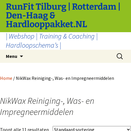
Ga
RunFit Tilburg | Rotterdam |
naar
Den-Haag &
de
Hardlooppakket.NL
inhoud
| Webshop | Training & Coaching |
Hardloopschema’s |
Zoeken
Menu
naar:
Home
/ NikWax Reiniging-, Was- en Impregneermiddelen
NikWax Reiniging-, Was- en
Impregneermiddelen
Toont alle 11 resultaten