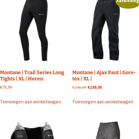
Aanbieding
Montane | Trail Series Long
Montane | Ajax Pant | Gore-
Tights | XL | Heren
tex | XL |
Oorspronkelijke
Huidige
€
79,99
€
249,95
€
199,95
prijs
prijs
was:
is:
Toevoegen aan winkelwagen
Toevoegen aan winkelwagen
€249,95.
€199,95.