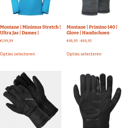
op
op
de
de
productpagina
productpagin
Montane | Minimus Stretch |
Montane | Primino 140 |
Ultra Jas | Dames |
Glove | Handschoen
Prijsklasse:
€
199,99
€
49,95
-
€
69,95
€49,95
Dit
Dit
tot
Opties selecteren
Opties selecteren
product
product
€69,95
heeft
heeft
meerdere
meerdere
variaties.
variaties.
Deze
Deze
optie
optie
kan
kan
gekozen
gekozen
worden
worden
op
op
de
de