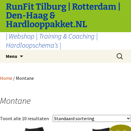
Ga
RunFit Tilburg | Rotterdam |
naar
Den-Haag &
de
Hardlooppakket.NL
inhoud
| Webshop | Training & Coaching |
Hardloopschema’s |
Zoeken
Menu
naar:
Home
/ Montane
Montane
Toont alle 10 resultaten