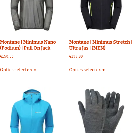
gekozen
worden
op
de
productpagin
Montane | Minimus Nano
Montane | Minimus Stretch |
(Podium) | Pull On Jack
Ultra Jas | (MEN)
€
150,00
€
199,99
Dit
Dit
Opties selecteren
Opties selecteren
product
product
heeft
heeft
meerdere
meerdere
variaties.
variaties.
Deze
Deze
optie
optie
kan
kan
gekozen
gekozen
worden
worden