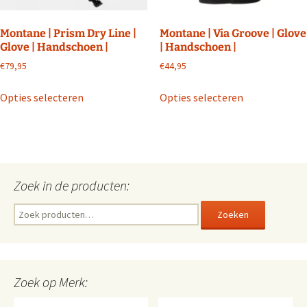
productpagina
productpagin
Montane | Prism Dry Line |
Montane | Via Groove | Glove
Glove | Handschoen |
| Handschoen |
€
79,95
€
44,95
Dit
Dit
Opties selecteren
Opties selecteren
product
product
heeft
heeft
meerdere
meerdere
variaties.
variaties.
Deze
Deze
Zoek in de producten:
optie
optie
kan
kan
Zoeken
Zoeken
gekozen
gekozen
naar:
worden
worden
op
op
de
de
Zoek op Merk:
productpagina
productpagin