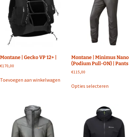
Montane | Gecko VP 12+ |
Montane | Minimus Nano
(Podium Pull-ON) | Pants
€
170,00
€
115,00
Toevoegen aan winkelwagen
Dit
Opties selecteren
product
heeft
meerdere
variaties.
Deze
optie
kan