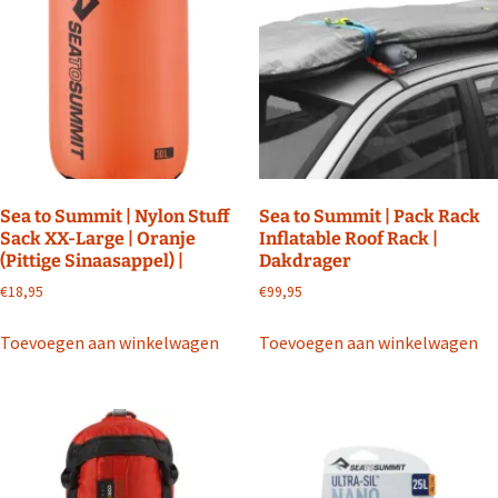
Sea to Summit | Nylon Stuff
Sea to Summit | Pack Rack
Sack XX-Large | Oranje
Inflatable Roof Rack |
(Pittige Sinaasappel) |
Dakdrager
€
18,95
€
99,95
Toevoegen aan winkelwagen
Toevoegen aan winkelwagen