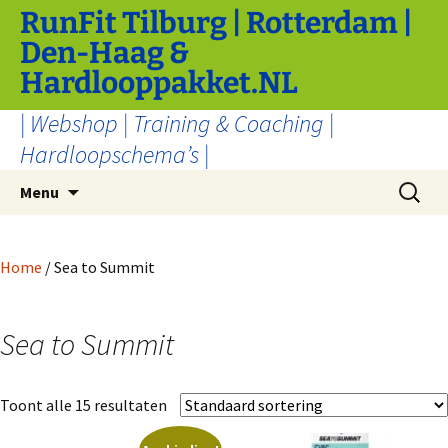
Ga
RunFit Tilburg | Rotterdam |
naar
Den-Haag &
de
Hardlooppakket.NL
inhoud
| Webshop | Training & Coaching |
Hardloopschema’s |
Zoeken
Menu
naar:
Home
/ Sea to Summit
Sea to Summit
Toont alle 15 resultaten