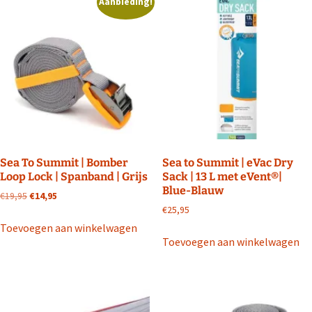
Aanbieding!
Sea To Summit | Bomber
Sea to Summit | eVac Dry
Loop Lock | Spanband | Grijs
Sack | 13 L met eVent®|
Blue-Blauw
Oorspronkelijke
Huidige
€
19,95
€
14,95
prijs
prijs
€
25,95
was:
is:
Toevoegen aan winkelwagen
€19,95.
€14,95.
Toevoegen aan winkelwagen