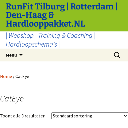
Ga
RunFit Tilburg | Rotterdam |
naar
Den-Haag &
de
Hardlooppakket.NL
inhoud
| Webshop | Training & Coaching |
Hardloopschema’s |
Zoeken
Menu
naar:
Home
/ CatEye
CatEye
Toont alle 3 resultaten