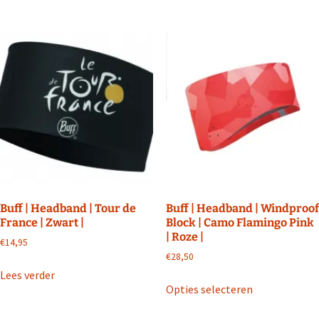
Buff | Headband | Tour de
Buff | Headband | Windproof
France | Zwart |
Block | Camo Flamingo Pink
| Roze |
€
14,95
€
28,50
Lees verder
Dit
Opties selecteren
product
heeft