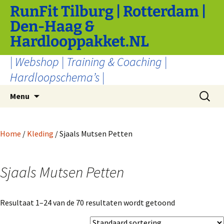
Ga
RunFit Tilburg | Rotterdam |
naar
Den-Haag &
de
Hardlooppakket.NL
inhoud
| Webshop | Training & Coaching |
Hardloopschema’s |
Zoeken
Menu
naar:
Home
/
Kleding
/ Sjaals Mutsen Petten
Sjaals Mutsen Petten
Resultaat 1–24 van de 70 resultaten wordt getoond