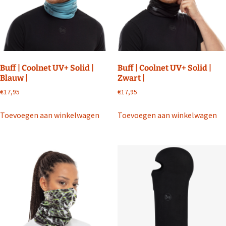
Buff | Coolnet UV+ Solid |
Buff | Coolnet UV+ Solid |
Blauw |
Zwart |
€
17,95
€
17,95
Toevoegen aan winkelwagen
Toevoegen aan winkelwagen