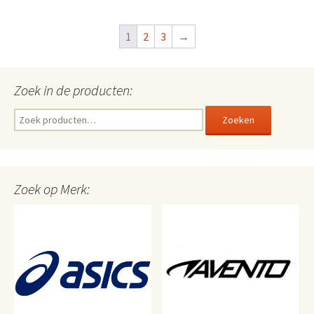
meerdere
variaties.
1
2
3
→
Deze
optie
kan
Zoek in de producten:
gekozen
worden
Zoeken
Zoeken
op
naar:
de
productpagin
Zoek op Merk: