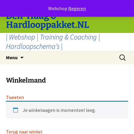
Ga
RunFit Tilburg | Rotterdam |
Webshop
Negeren
naar
Den-Haag &
de
Hardlooppakket.NL
inhoud
| Webshop | Training & Coaching |
Hardloopschema’s |
Zoeken
Menu
naar:
Winkelmand
Tweeten
Je winkelwagen is momenteel leeg.
Terug naar winkel