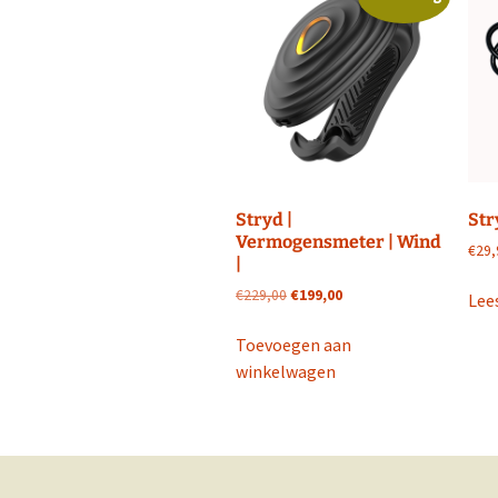
Stryd |
Str
Vermogensmeter | Wind
€
29,
|
Oorspronkelijke
Huidige
€
229,00
€
199,00
Lee
prijs
prijs
was:
is:
Toevoegen aan
€229,00.
€199,00.
winkelwagen