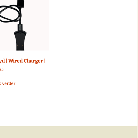
yd | Wired Charger |
95
s verder