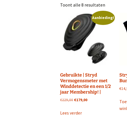
Toont alle 8 resultaten
Interviews
Training
Wie is Marc 
Aanbieding!
Blessures
Gezondheid en
Gezondheid
Weg of Cross
Kleding
Wedstrijden
Training
Afvallen
Voeding
Sportdrank
Gebruikte | Stryd
Str
Vermogensmeter met
Bun
Social Media
Instagram Run F
Winddetectie en een 1/2
€
14,
jaar Membership! |
LinkedIN Run Fi
Oorspronkelijke
Huidige
€
229,00
€
179,00
Toe
prijs
prijs
win
YouTube Run Fi
was:
is:
Lees verder
€229,00.
€179,00.
Periscope Run F