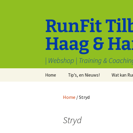
Ga
naar
de
RunFit Til
inhoud
Haag & Ha
| Webshop | Training & Coachin
Home
Tip’s, en Nieuws!
Wat kan Ru
Cookiebeleid (EU)
Tips van Toppers
Sport en M
welbevind
Home
/ Stryd
Voorwaarden & condities
Electronica
Inschrijven
Algemeen
Stryd
Stryd
Recensies
Waarom hardlopen?
Kleding
Redenen om v
hardlopen te h
Samenwerk