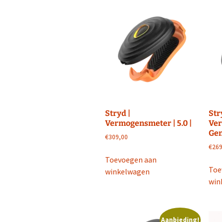
Facebook Run F
Twitter Run Fit
Stryd |
Str
Vermogensmeter | 5.0 |
Ver
Gen
€
309,00
€
269
Toevoegen aan
Toe
winkelwagen
win
Aanbieding!