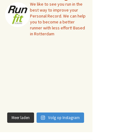
We like to see you run in the
best way to improve your
Personal Record. We can help
you to become a better
runner with less effort! Based
in Rotterdam
Meer laden
Volg op Instagram