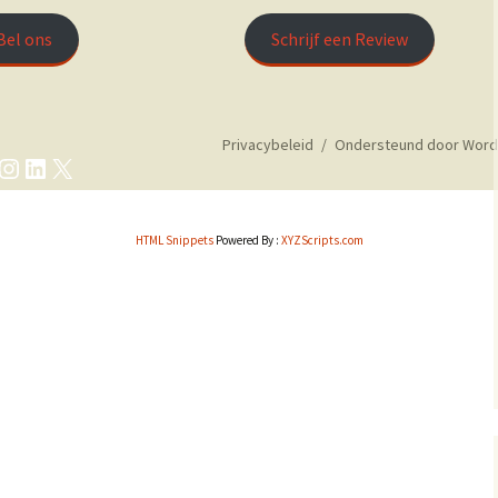
Bel ons
Schrijf een Review
Privacybeleid
Ondersteund door Word
cebook
Instagram
LinkedIn
X
HTML Snippets
Powered By :
XYZScripts.com