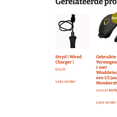
Gerelateerde pr
Aa
Stryd | Wired
Gebruikte 
Charger |
Vermogen
r met
€
29,95
Winddetec
een 1/2 jaa
Lees verder
Membershi
Oorsp
€
229,00
€
179
prijs
was:
Lees verder
€229,