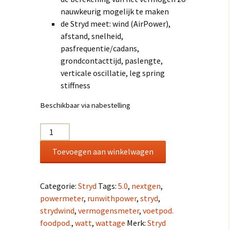
RunX Tilburg
nauwkeurig mogelijk te maken
it Tilburg
RunFit Tilbur
de Stryd meet: wind (AirPower),
Maud van Dongen –
Beter in Bewegen
afstand, snelheid,
 Tilburg
Wielrennen
pasfrequentie/cadans,
Promove Rugzorg
grondcontacttijd, paslengte,
Mijn account
verticale oscillatie, leg spring
De Gangmakerij
stiffness
SMC Sport Medisch
Beschikbaar via nabestelling
Centrum
Stryd
|
Toevoegen aan winkelwagen
Vermogensmeter
|
5.0
Categorie:
Stryd
Tags:
5.0
,
nextgen
,
|
powermeter
,
runwithpower
,
stryd
,
aantal
strydwind
,
vermogensmeter
,
voetpod.
foodpod.
,
watt
,
wattage
Merk:
Stryd