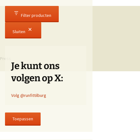
Filter producten
Sluiten
Press
Je kunt ons
volgen op X:
Volg @runfittilburg
Toepassen