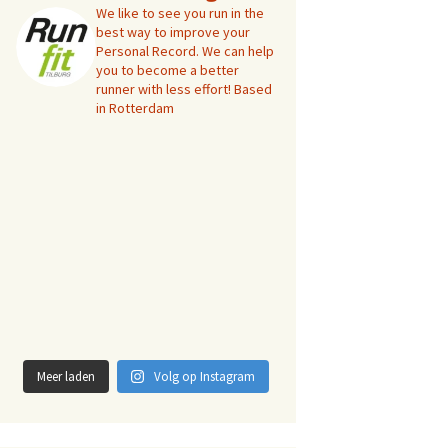
We like to see you run in the
best way to improve your
Personal Record. We can help
you to become a better
runner with less effort! Based
in Rotterdam
Meer laden
Volg op Instagram