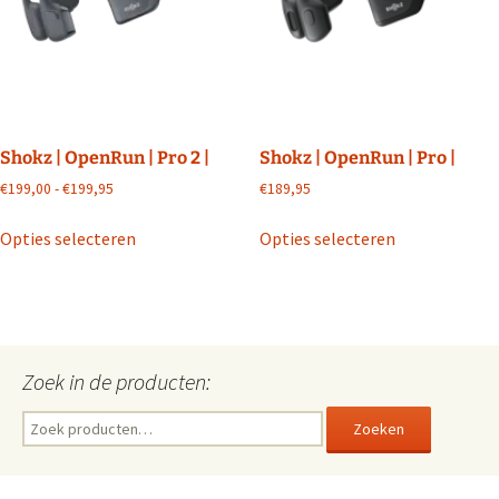
gekozen
gekozen
worden
worden
op
op
de
de
productpagina
productpagin
Shokz | OpenRun | Pro 2 |
Shokz | OpenRun | Pro |
Prijsklasse:
€
199,00
-
€
199,95
€
189,95
€199,00
Dit
Dit
tot
Opties selecteren
Opties selecteren
product
product
€199,95
heeft
heeft
meerdere
meerdere
variaties.
variaties.
Deze
Deze
Zoek in de producten:
optie
optie
kan
kan
Zoeken
Zoeken
gekozen
gekozen
naar:
worden
worden
op
op