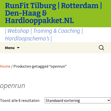
Ga
RunFit Tilburg | Rotterdam |
naar
Den-Haag &
de
Hardlooppakket.NL
inhoud
| Webshop | Training & Coaching |
Hardloopschema’s |
Zoeken
Menu
naar:
Home
/ Producten getagged “openrun”
openrun
Toont alle 6 resultaten