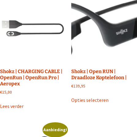
Shokz | CHARGING CABLE |
Shokz | Open RUN |
OpenRun | OpenRun Pro |
Draadloze Koptelefoon |
Aeropex
€
139,95
€
15,00
Dit
Opties selecteren
product
Lees verder
heeft
meerdere
variaties.
Aanbieding!
Deze