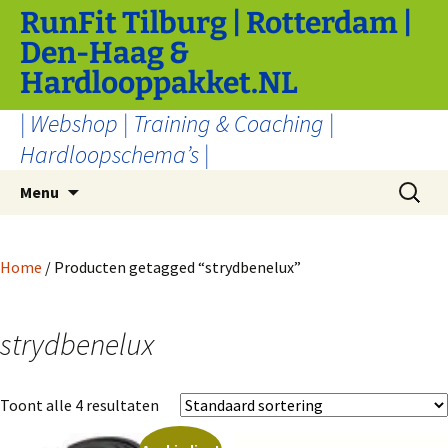
Ga
RunFit Tilburg | Rotterdam |
naar
Den-Haag &
de
Hardlooppakket.NL
inhoud
| Webshop | Training & Coaching |
Hardloopschema’s |
Zoeken
Menu
naar:
Home
/ Producten getagged “strydbenelux”
strydbenelux
Toont alle 4 resultaten