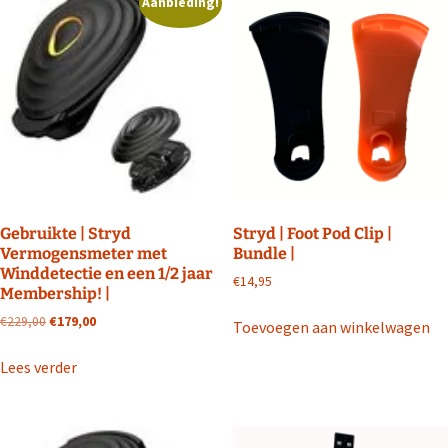
Aanbieding!
Gebruikte | Stryd
Stryd | Foot Pod Clip |
Vermogensmeter met
Bundle |
Winddetectie en een 1/2 jaar
€
14,95
Membership! |
Oorspronkelijke
Huidige
€
229,00
€
179,00
Toevoegen aan winkelwagen
prijs
prijs
was:
is:
Lees verder
€229,00.
€179,00.