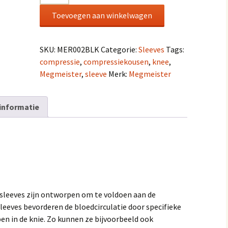
RunX Tilburg
|
Toevoegen aan winkelwagen
it Tilburg
RunFit Tilbur
Elbow
Maud van Dongen –
Compression
Beter in Bewegen
 Tilburg
Wielrennen
|
SKU:
MER002BLK
Categorie:
Sleeves
Tags:
aantal
Promove Rugzorg
compressie
,
compressiekousen
,
knee
,
Mijn account
Megmeister
,
sleeve
Merk:
Megmeister
De Gangmakerij
SMC Sport Medisch
informatie
Centrum
leeves zijn ontworpen om te voldoen aan de
leeves bevorderen de bloedcirculatie door specifieke
en in de knie. Zo kunnen ze bijvoorbeeld ook