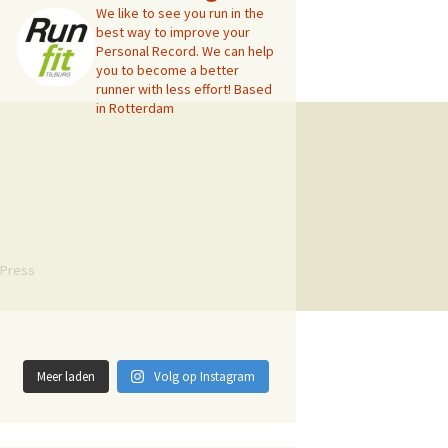
We like to see you run in the
best way to improve your
Personal Record. We can help
you to become a better
runner with less effort! Based
in Rotterdam
Press
a
Meer laden
Volg op Instagram