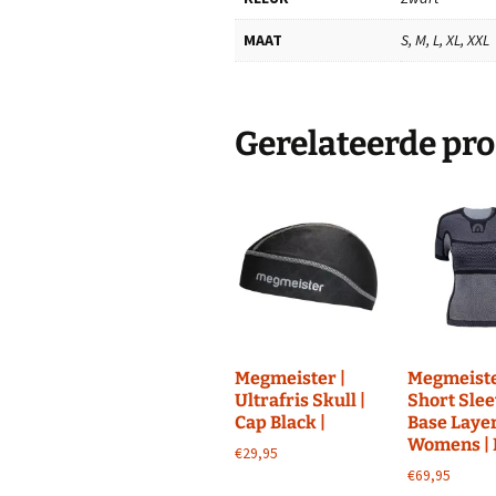
MAAT
S, M, L, XL, XXL
Gerelateerde pr
Megmeister |
Megmeiste
Ultrafris Skull |
Short Sle
Cap Black |
Base Layer
Womens | 
€
29,95
€
69,95
Dit