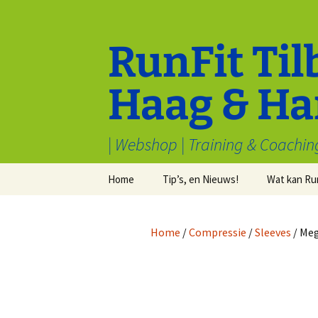
Ga
naar
de
RunFit Til
inhoud
Haag & Ha
| Webshop | Training & Coachin
Home
Tip’s, en Nieuws!
Wat kan Ru
Cookiebeleid (EU)
Tips van Toppers
Sport en M
welbevind
Home
/
Compressie
/
Sleeves
/ Meg
Voorwaarden & condities
Electronica
Inschrijven
Algemeen
Stryd
Recensies
Waarom hardlopen?
Kleding
Redenen om v
hardlopen te h
Samenwerk