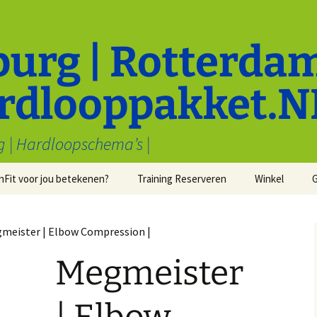
burg | Rotterdam
rdlooppakket.N
g | Hardloopschema’s |
nFit voor jou betekenen?
Training Reserveren
Winkel
entaal
Cadeaubonne
E
en
Cadeaukaarte
meister | Elbow Compression |
Kleding
Megmeister
(
G
Recenties
Horloges
an
ouden:
ing
Vrienden van RunFit
Health & Beautylab
Human Nova
Personal Trainer D
Verzorging Hu
b