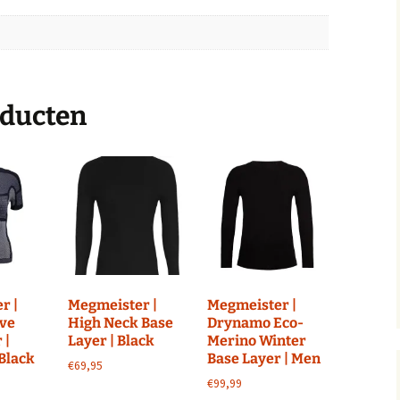
oducten
r |
Megmeister |
Megmeister |
eve
High Neck Base
Drynamo Eco-
 |
Layer | Black
Merino Winter
Black
Base Layer | Men
€
69,95
€
99,99
Dit