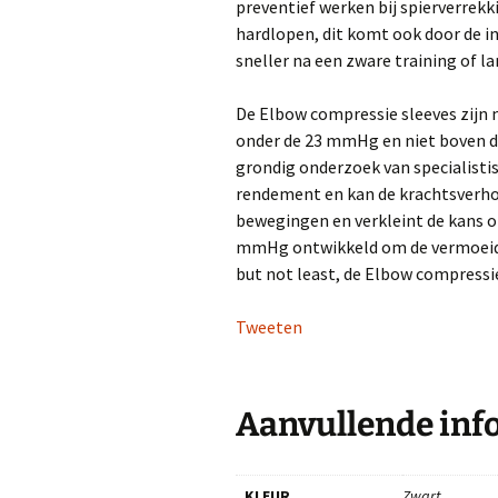
preventief werken bij spierverrekk
hardlopen, dit komt ook door de in
sneller na een zware training of l
De Elbow compressie sleeves zijn 
onder de 23 mmHg en niet boven d
grondig onderzoek van specialisti
rendement en kan de krachtsverhou
bewegingen en verkleint de kans o
mmHg ontwikkeld om de vermoeidhe
but not least, de Elbow compressi
Tweeten
Aanvullende inf
KLEUR
Zwart